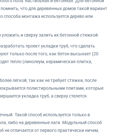
плого пола: настильная и бетонная. Для бетонной
 помнить, что для деревянных домов такой вариант
го способа монтажа используется дерево или
 уложить и сверху залить их бетонной стяжкой.
разработать проект укладки труб, что сделать
уют только после того, как бетон высыхает (20
одят тепло (линолеум, керамическая плитка,
олее лёгкой, так как не требует стяжки, после
 покрывается полистирольными плитами, которые
ершается укладка труб, а сверху стелется
ечный. Такой способ используется только в
ола, либо на деревянные лаги. Модульный способ
б не отличается от первого практически ничем,