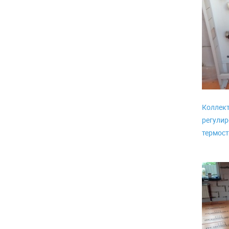
Коллект
регулир
термост