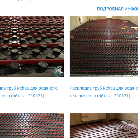
ПОДРОБНАЯ ИНФОР
ка труб Rehau для водяного
Раскладка труб Rehau для водян
 пола (объект 210121)
тёплого пола (объект 210121)