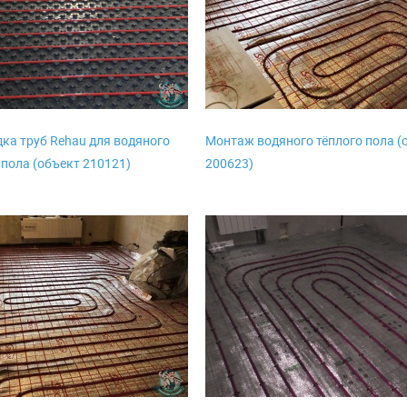
ка труб Rehau для водяного
Монтаж водяного тёплого пола (
 пола (объект 210121)
200623)