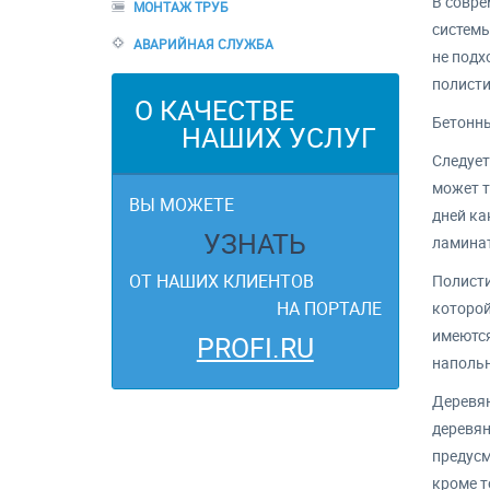
В совре
МОНТАЖ ТРУБ
системы
АВАРИЙНАЯ СЛУЖБА
не подх
полисти
О КАЧЕСТВЕ
Бетонны
НАШИХ УСЛУГ
Следует
может т
ВЫ МОЖЕТЕ
дней ка
УЗНАТЬ
ламинат
ОТ НАШИХ КЛИЕНТОВ
Полисти
НА ПОРТАЛЕ
которой
имеются
PROFI.RU
напольн
Деревян
деревян
предусм
кроме т