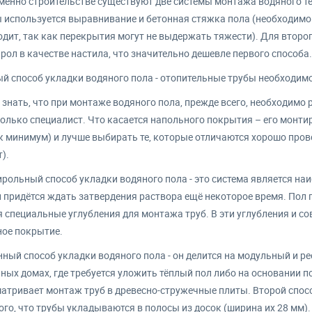
менно строительстве существуют две системы монтажа водяного тё
 используется выравнивание и бетонная стяжка пола (необходимо
одит, так как перекрытия могут не выдержать тяжести). Для второ
рол в качестве настила, что значительно дешевле первого способа.
й способ укладки водяного пола - отопительные трубы необходимо
 знать, что при монтаже водяного пола, прежде всего, необходимо 
олько специалист. Что касается напольного покрытия – его монтир
к минимум) и лучше выбирать те, которые отличаются хорошо пров
).
рольный способ укладки водяного пола - это система является наиб
 придётся ждать затвердения раствора ещё некоторое время. Пол
 специальные углубления для монтажа труб. В эти углубления и сов
ое покрытие.
ный способ укладки водяного пола - он делится на модульный и ре
ных домах, где требуется уложить тёплый пол либо на основании п
атривает монтаж труб в древесно-стружечные плиты. Второй спосо
ого, что трубы укладываются в полосы из досок (ширина их 28 мм).