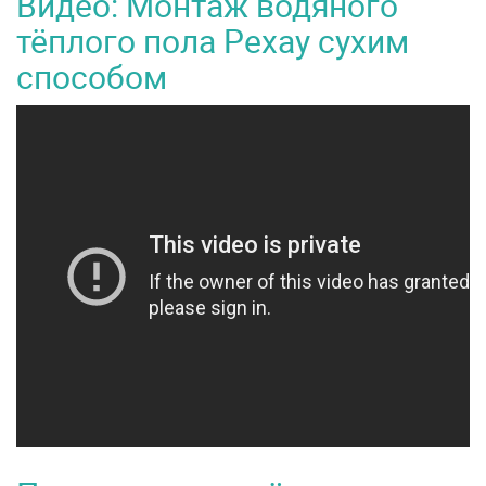
Видео: Монтаж водяного
тёплого пола Рехау сухим
способом