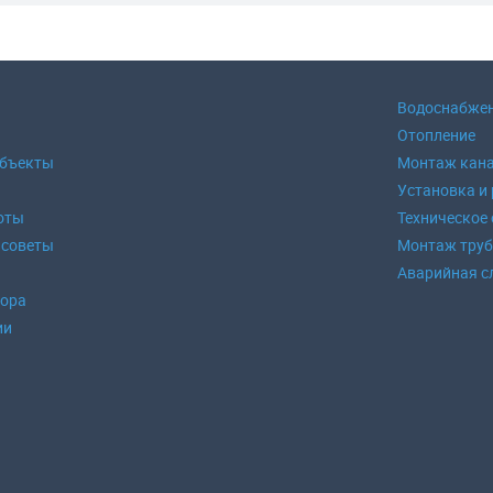
Водоснабже
Отопление
объекты
Монтаж кан
Установка и
оты
Техническое
 советы
Монтаж тру
Аварийная с
зора
ии