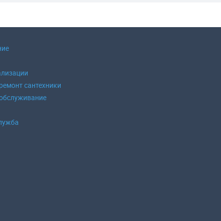
ние
ализации
 ремонт сантехники
 обслуживание
б
лужба