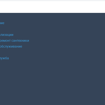
ние
ализации
 ремонт сантехники
 обслуживание
б
лужба