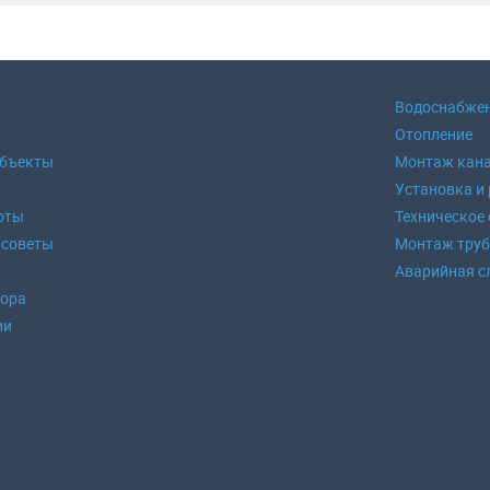
Водоснабже
Отопление
объекты
Монтаж кан
Установка и
оты
Техническое
 советы
Монтаж тру
Аварийная с
зора
ии