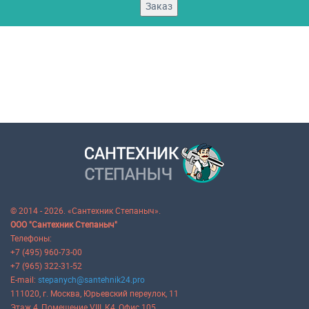
Заказ
© 2014 - 2026. «Сантехник Степаныч».
ООО "Сантехник Степаныч"
Телефоны:
+7 (495) 960-73-00
+7 (965) 322-31-52
E-mail:
stepanych@santehnik24.pro
111020
, г.
Москва
,
Юрьевский переулок, 11
Этаж 4, Помещение VIII, К4, Офис 105