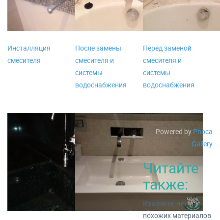
Инсталляция
После замены
Перед заменой
смесителя
смесителя и
смесителя и
системы
системы
водоснабжения
водоснабжения
Powered by
Phoca
Gallery
Читайте
также:
Извините, нет
похожих материалов