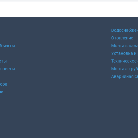
Водоснабже
Отопление
объекты
Монтаж кан
Установка и
оты
Техническое
 советы
Монтаж тру
Аварийная с
зора
ии