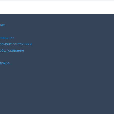
ние
ализации
 ремонт сантехники
 обслуживание
б
лужба