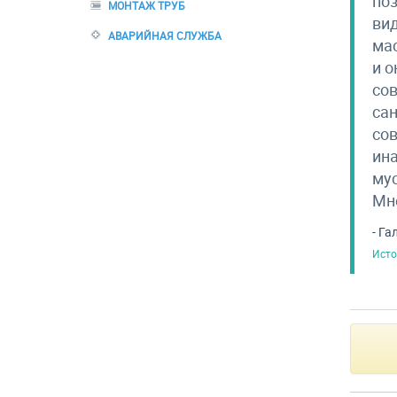
поз
МОНТАЖ ТРУБ
вид
АВАРИЙНАЯ СЛУЖБА
мас
и о
сов
сан
сов
ина
мус
Мне
- Га
Исто