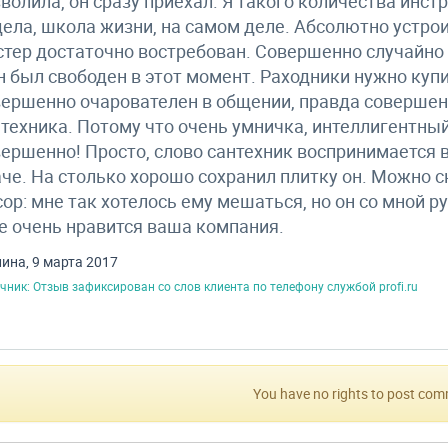
волила, он сразу приехал. Я такого количества инст
ела, школа жизни, на самом деле. Абсолютно устрои
тер достаточно востребован. Совершенно случайно о
н был свободен в этот момент. Раходники нужно купи
ершенно очарователен в общении, правда совершен
техника. Потому что очень умничка, интеллигентн
ершенно! Просто, слово сантехник воспринимается 
че. На столько хорошо сохранил плитку он. Можно с
ор: мне так хотелось ему мешаться, но он со мной ру
 очень нравится ваша компания.
лина, 9 марта 2017
чник: Отзыв зафиксирован со слов клиента по телефону службой profi.ru
You have no rights to post co