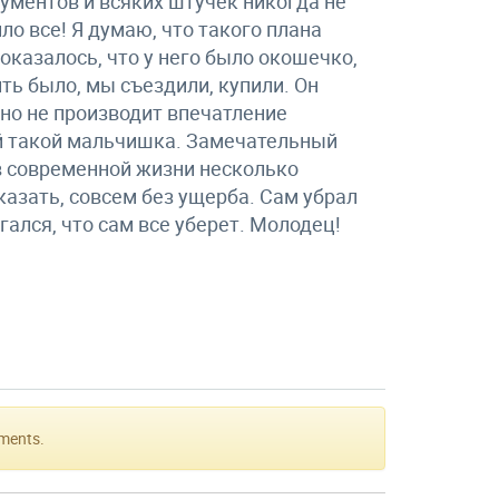
рументов и всяких штучек никогда не
ло все! Я думаю, что такого плана
казалось, что у него было окошечко,
ть было, мы съездили, купили. Он
но не производит впечатление
ый такой мальчишка. Замечательный
в современной жизни несколько
казать, совсем без ущерба. Сам убрал
гался, что сам все уберет. Молодец!
mments.