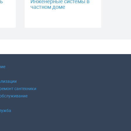
ть
Инженерные системы в
частном доме
ние
ализации
 ремонт сантехники
 обслуживание
б
лужба