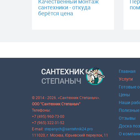
Качественный монтаж
Пер
сантехники - откуда
пом
берётся цена
Главная
Услуги
Готовые 
Цены
© 2014 - 2026. «Сантехник Степаныч».
Наши раб
ООО "Сантехник Степаныч"
Полезные
Телефоны:
+7 (495) 960-73-00
Отзывы
+7 (965) 322-31-52
Доска по
E-mail:
stepanych@santehnik24.pro
О компан
111020
, г.
Москва
,
Юрьевский переулок, 11