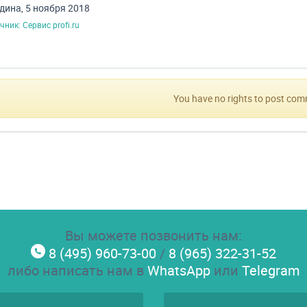
дина, 5 ноября 2018
чник: Сервис profi.ru
You have no rights to post co
Вы можете позвонить нам:
8 (495) 960-73-00
/
8 (965) 322-31-52
либо написать нам в
WhatsApp
или
Telegram