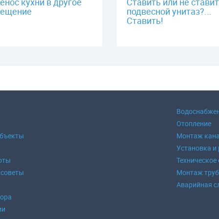
енос кухни в другое
Ставить или не стави
ещение
подвесной унитаз?...
Ставить!
Водоснабже
Отопление
объекты
Монтаж кан
Установка и
оты
Техническое
 советы
Монтаж тру
Аварийная с
зора
ии