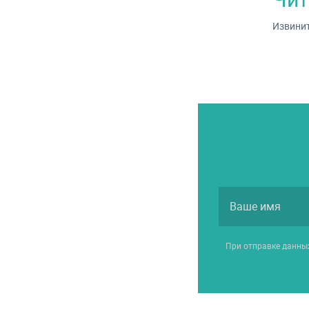
Извинит
При отправке данны