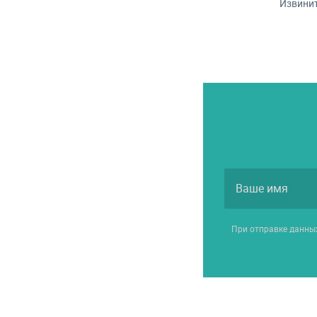
Извинит
При отправке данны