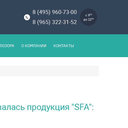
8 (495) 960-73-00
с 9
00
до 22
00
8 (965) 322-31-52
ПОЗОРА
О КОМПАНИИ
КОНТАКТЫ
алась продукция "SFA":