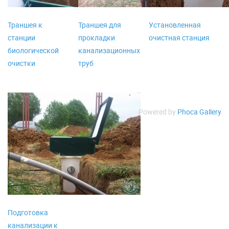
Траншея к
Траншея для
Установленная
станции
прокладки
очистная станция
биологической
канализационных
очистки
труб
Powered by
Phoca Gallery
Подготовка
канализации к