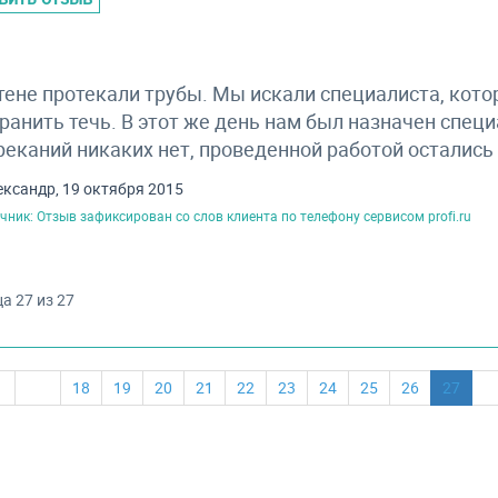
тене протекали трубы. Мы искали специалиста, кот
ранить течь. В этот же день нам был назначен специ
еканий никаких нет, проведенной работой остались
ександр, 19 октября 2015
чник: Отзыв зафиксирован со слов клиента по телефону сервисом profi.ru
а 27 из 27
18
19
20
21
22
23
24
25
26
27