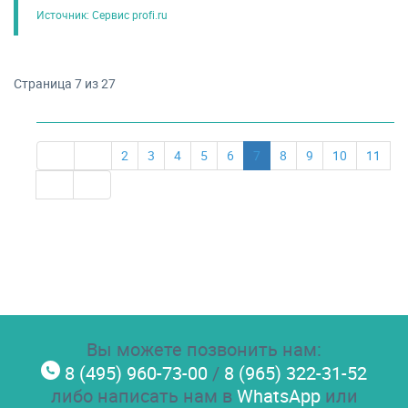
Источник: Сервис profi.ru
Страница 7 из 27
2
3
4
5
6
7
8
9
10
11
Вы можете позвонить нам:
8 (495) 960-73-00
/
8 (965) 322-31-52
либо написать нам в
WhatsApp
или