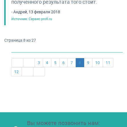
полученного результата того стоит.
- Андрей, 13 февраля 2018
Источник: Сервис profi.ru
Страница 8 из 27
3
4
5
6
7
8
9
10
11
12
Вы можете позвонить нам: